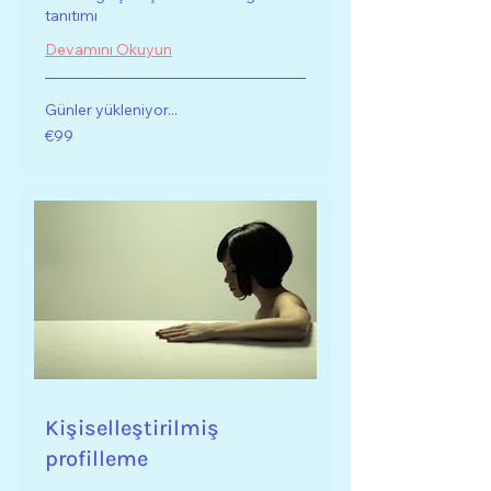
tanıtımı
Devamını Okuyun
Günler yükleniyor...
€99
€99
Euro
Kişiselleştirilmiş
profilleme