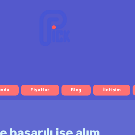
ında
Fiyatlar
Blog
İletişim
le başarılı işe alım