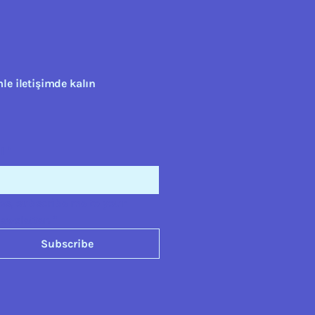
le iletişimde kalın
l
*
es, subscribe me to your 
ewsletter.
*
Subscribe