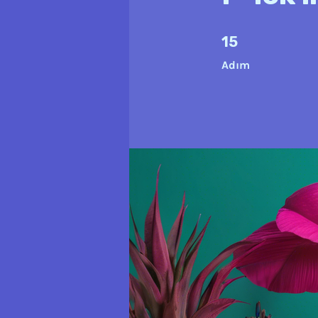
15 Adım
15
Adım