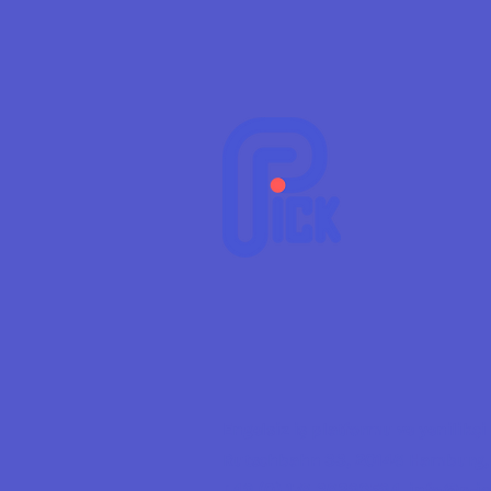
Engelsiz iş platformu ve yenilikç
Rutschbahn 33, 20146 Hamburg,
+49 (0) 176 36298594,
info@p-i