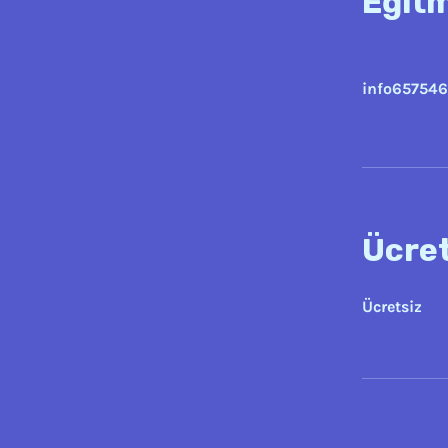
Eğit
info657546
Ücre
Ücretsiz