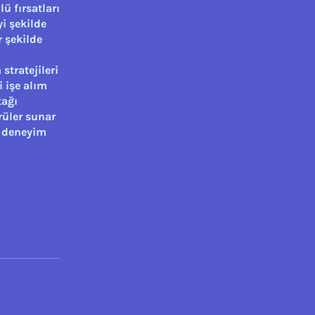
lü fırsatları
yi şekilde
r şekilde
stratejileri
i işe alım
tağı
rüler sunar
r deneyim