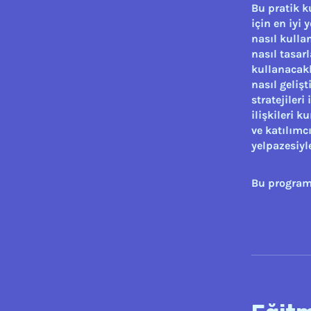
Bu pratik ku
için en iyi
nasıl kullan
nasıl tasarl
kullanacakla
nasıl gelişt
stratejileri
ilişkileri 
ve katılımc
yelpazesiyl
Bu program