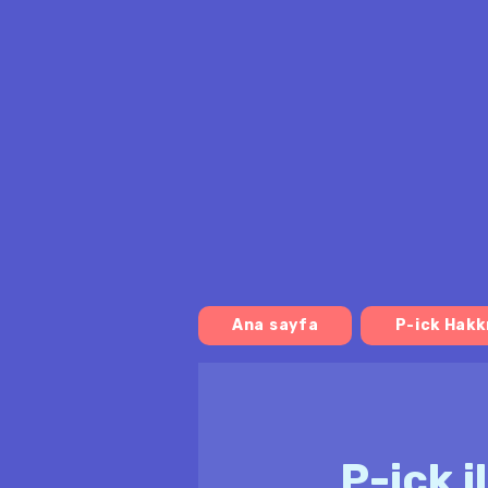
Ana sayfa
P-ick Hakk
P-ick i