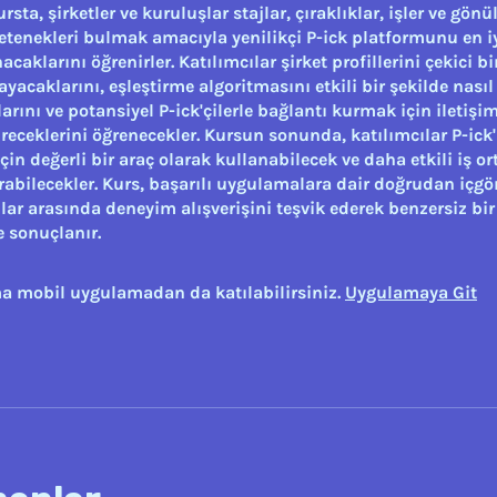
rsta, şirketler ve kuruluşlar stajlar, çıraklıklar, işler ve gönül
 yetenekleri bulmak amacıyla yenilikçi P-ick platformunu en i
acaklarını öğrenirler. Katılımcılar şirket profillerini çekici bi
ayacaklarını, eşleştirme algoritmasını etkili bir şekilde nasıl
rını ve potansiyel P-ick'çilerle bağlantı kurmak için iletişim 
ireceklerini öğrenecekler. Kursun sonunda, katılımcılar P-ick'
 için değerli bir araç olarak kullanabilecek ve daha etkili iş or
kurabilecekler. Kurs, başarılı uygulamalara dair doğrudan içgö
ılar arasında deneyim alışverişini teşvik ederek benzersiz bi
e sonuçlanır.
a mobil uygulamadan da katılabilirsiniz.
Uygulamaya Git