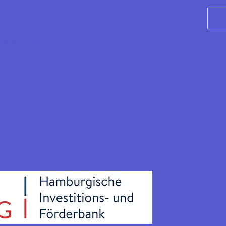
n
i işe alım çözümü
 Almanya
ck.com
Gizli
Genel
Yayın