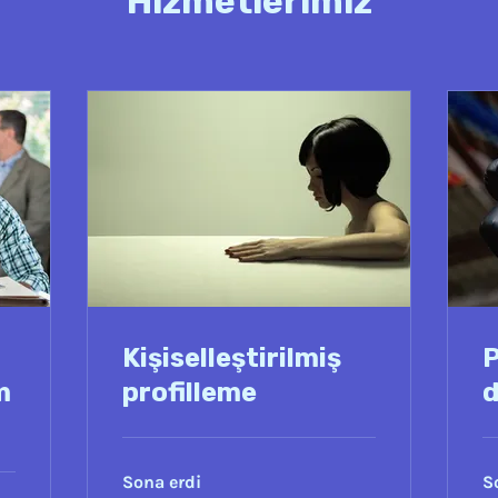
Hizmetlerimiz
Kişiselleştirilmiş
P
m
profilleme
d
Sona erdi
S