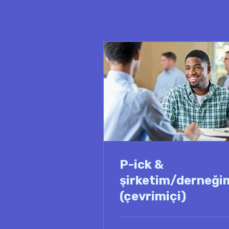
P-ick &
şirketim/derneği
(çevrimiçi)