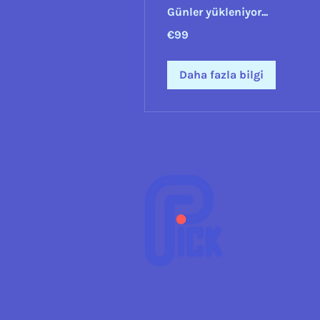
Günler yükleniyor...
€99
€99
Euro
Daha fazla bilgi