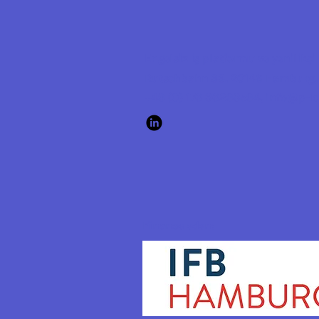
Engelsiz iş platformu ve yenilikç
Rutschbahn 33, 20146 Hamburg,
+49 (0) 176 36298594,
info@p-i
Finanse eden: