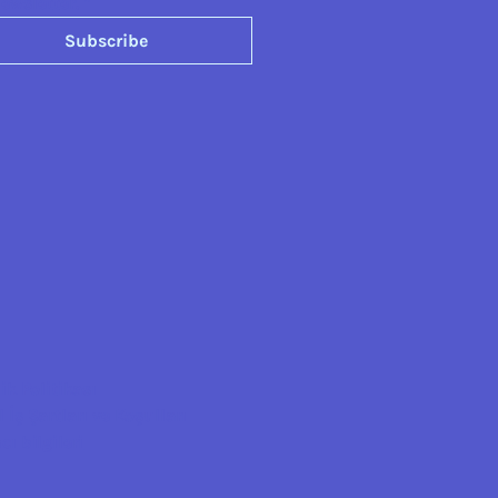
ewsletter.
*
Subscribe
lik Politikası
 İş Şartları ve Koşulları
cı bilgileri